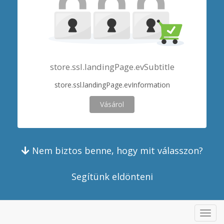
store.ssl.landingPage.evSubtitle
store.ssl.landingPage.evInformation
Vásárol
Nem biztos benne, hogy mit válasszon?
Segítünk eldönteni
store