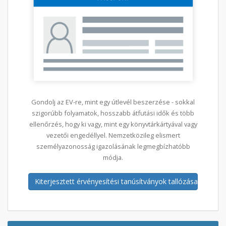
Gondolj az EV-re, mint egy útlevél beszerzése - sokkal
szigorúbb folyamatok, hosszabb átfutási idők és több
ellenőrzés, hogy ki vagy, mint egy könyvtárkártyával vagy
vezetői engedéllyel. Nemzetközileg elismert
személyazonosság igazolásának legmegbízhatóbb
módja.
Kiterjesztett érvényesítési tanúsítványok tallózása