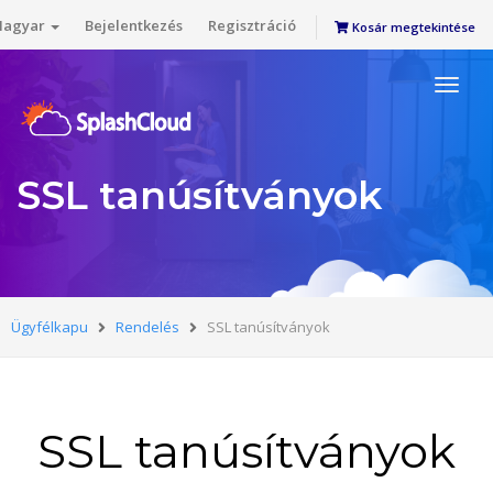
agyar
Bejelentkezés
Regisztráció
Kosár megtekintése
Toggl
naviga
SSL tanúsítványok
Ügyfélkapu
Rendelés
SSL tanúsítványok
SSL tanúsítványok