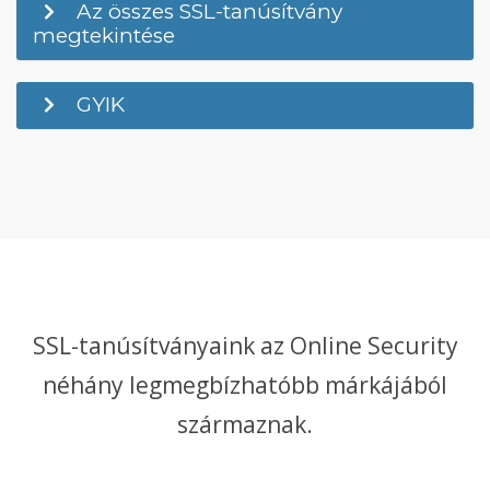
Az összes SSL-tanúsítvány
megtekintése
GYIK
SSL-tanúsítványaink az Online Security
néhány legmegbízhatóbb márkájából
származnak.