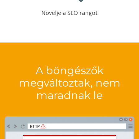
Növelje a SEO rangot
A böngészők
megváltoztak, nem
maradnak le