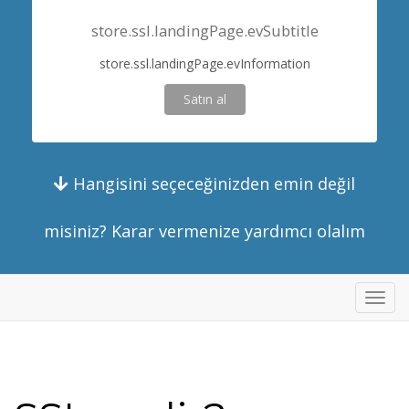
store.ssl.landingPage.evSubtitle
store.ssl.landingPage.evInformation
Satın al
Hangisini seçeceğinizden emin değil
misiniz? Karar vermenize yardımcı olalım
store