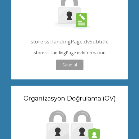
store.ssl.landingPage.dvSubtitle
store.ssl.landingPage.dvInformation
Satın al
Organizasyon Doğrulama (OV)