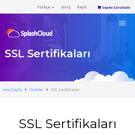
Türkçe
Giriş
Kayıt
Sepeti Görüntüle
Toggl
naviga
SSL Sertifikaları
Ana Sayfa
Ürünler
SSL Sertifikaları
SSL Sertifikaları