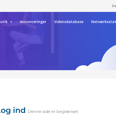
D
Butik
Annonceringer
Vidensdatabase
Netværkssta
Log ind
Denne side er begrænset