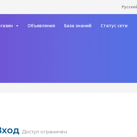
Русски
газин
Объявления
База знаний
Статус сети
Вход
Доступ ограничен